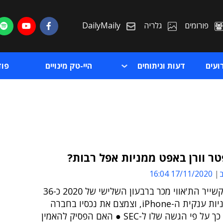
פורומים
גלריה
DailyMaily
ועים
דעות וניתוחים
היי-טק מינויים
פו
ר וורן באפט ממניות אפל רבות?
ב
17/11/2020 16:04
ת
מנכ"ל ברקשייר הת'אווי מכר ברבעון השלישי של 2020 כ-36
ת
מיליון ממניות ענקית ה-iPhone, וצמצם את נכסיו בחברה
בכ-3.7%, כך על פי הגשה שלו ל-SEC ● האם הפסיק להאמין