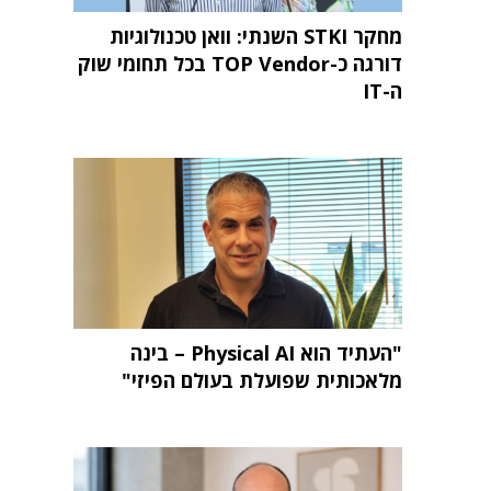
מחקר STKI השנתי: וואן טכנולוגיות
דורגה כ-TOP Vendor בכל תחומי שוק
ה-IT
"העתיד הוא Physical AI – בינה
מלאכותית שפועלת בעולם הפיזי"