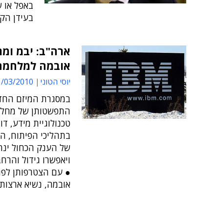
באפל או 
בעידן הקו
ארה"ב: יבמ ומ
אובמה למלחמה 
יוסי הטוני
03/2010 10:53
במסגרת המיזם החדש
התפשטותן של מחלו
בתהליכי הפיתוח, ה
של הענק הכחול ינהל
ויאפשרו גידול והרח
● עם הצטרפותן לפר
אובמה, נשיא ארצות