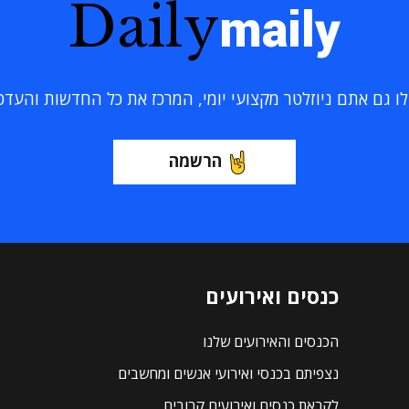
Daily
maily
 גם אתם ניוזלטר מקצועי יומי, המרכז את כל החדשות והעדכוני
הרשמה
כנסים ואירועים
הכנסים והאירועים שלנו
נצפיתם בכנסי ואירועי אנשים ומחשבים
לקראת כנסים ואירועים קרובים