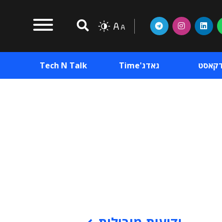
דקאסט
גאדג'Time
Tech N Talk
וכן פרסומי
תוכן פרסומי
וכן פרסומי