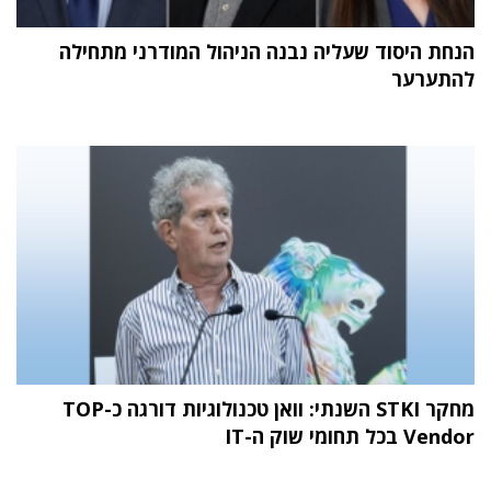
הנחת היסוד שעליה נבנה הניהול המודרני מתחילה
להתערער
מחקר STKI השנתי: וואן טכנולוגיות דורגה כ-TOP
Vendor בכל תחומי שוק ה-IT