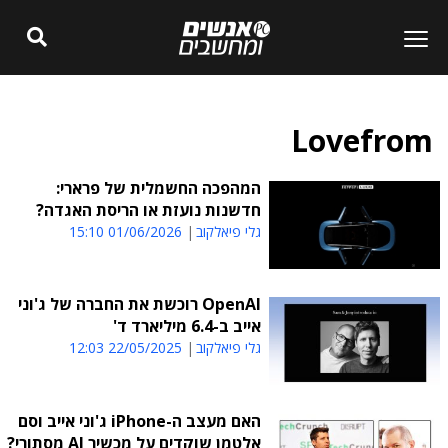
Lovefrom
המהפכה החשמלית של פרארי:
חדשנות נועזת או הריסת האגדה?
גלי פיאלקוב
01/06/2026 15:10
OpenAI רוכשת את החברה של ג'וני
אייב ב-6.4 מיליארד ד'
גלי פיאלקוב
22/05/2025 12:03
האם מעצב ה-iPhone ג'וני אייב וסם
אלטמן שוקדים על מכשיר AI מסתורי?