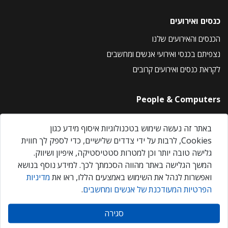
כנסים ואירועים
הכנסים והאירועים שלנו
נצפיתם בכנסי ואירועי אנשים ומחשבים
לקראת כנסים ואירועים קרובים
People & Computers
About Us
באתר זה נעשה שימוש בטכנולוגיות איסוף מידע כגון
Privacy Policy
Cookies, לרבות על ידי צדדים שלישיים, כדי לספק לך חווית
Contact Us
גלישה טובה יותר וכן למטרות סטטיסטיקה, איפיון ושיווק.
Our Events
המשך הגלישה באתר מהווה הסכמתך לכך. למידע נוסף בנושא
ואפשרות לנהל את השימוש באמצעים הללו, ראו את
מדיניות
הפרטיות המעודכנת של אנשים ומחשבים
.
אנשים ומחשבים © 2026 – כל הזכויות שמורות
סגירה
Created by