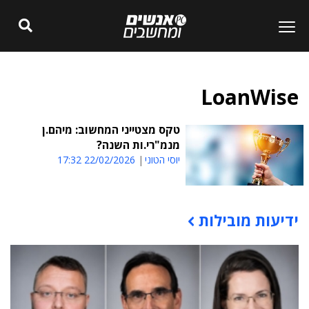
LoanWise
טקס מצטייני המחשוב: מיהם.ן
מנמ"רי.ות השנה?
יוסי הטוני
22/02/2026 17:32
ידיעות מובילות
תוכן פרסומי