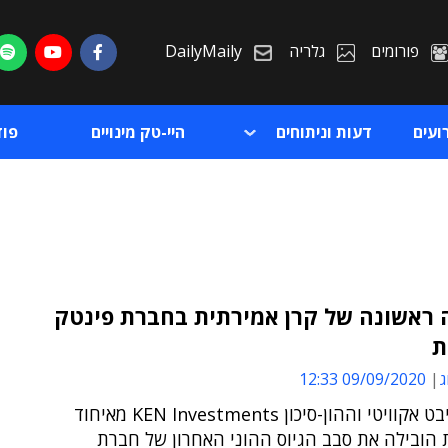
פורומים
גלריה
DailyMaily
ועים
דעות וניתוחים
היי-טק מינויים
פו
ראשונה של קרן אמירתית בחברת פינטק
ת
ת
ג
09/09/2020 12:33
ת
קרן הפרייבט אקוויטי וההון-סיכון KEN Investments מאיחוד
 הובילה את סבב הגיוס ההוני האחרון של חברת