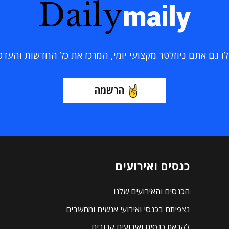
Daily
maily
 גם אתם ניוזלטר מקצועי יומי, המרכז את כל החדשות והעדכוני
הרשמה
כנסים ואירועים
הכנסים והאירועים שלנו
נצפיתם בכנסי ואירועי אנשים ומחשבים
לקראת כנסים ואירועים קרובים