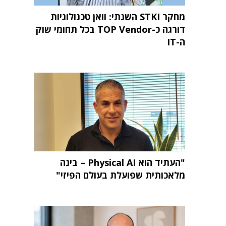
מחקר STKI השנתי: וואן טכנולוגיות
דורגה כ-TOP Vendor בכל תחומי שוק
ה-IT
"העתיד הוא Physical AI – בינה
מלאכותית שפועלת בעולם הפיזי"