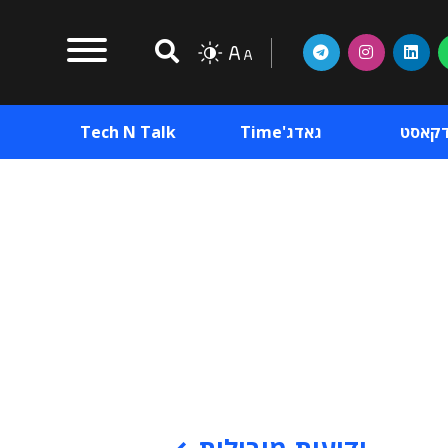
דקאסט
גאדג'Time
Tech N Talk
וכן פרסומי
תוכן פרסומי
וכן פרסומי