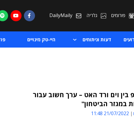
פורומים
גלריה
DailyMaily
ועים
דעות וניתוחים
היי-טק מינויים
פו
בין וים ורד האט – ערך חשוב עבור
 במגזר הביטחון"
ת
21/07/2022 11:48
ת