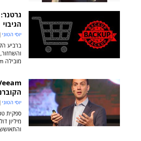
גרטנר: 
הגיבוי
יוסי הטוני
ברביע הק
מובילה Veeam ולאחריה: רובריק, קומוולט, וריטאס ו-דל
הקוברנ
יוסי הטוני
מיליון דו
והתאוששו