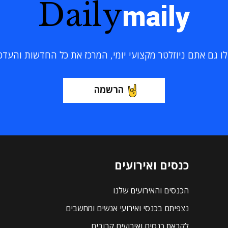
Daily
maily
 גם אתם ניוזלטר מקצועי יומי, המרכז את כל החדשות והעדכוני
הרשמה
כנסים ואירועים
הכנסים והאירועים שלנו
נצפיתם בכנסי ואירועי אנשים ומחשבים
לקראת כנסים ואירועים קרובים