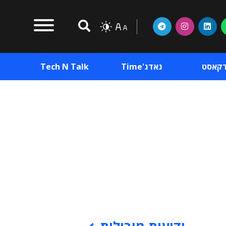
דקאסט
גאדג'Time
Tech N Talk
וכן פרסומי
תוכן פרסומי
וכן פרסומי