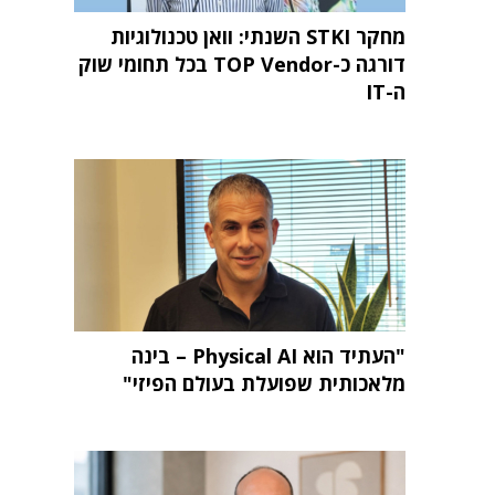
מחקר STKI השנתי: וואן טכנולוגיות
דורגה כ-TOP Vendor בכל תחומי שוק
ה-IT
"העתיד הוא Physical AI – בינה
מלאכותית שפועלת בעולם הפיזי"