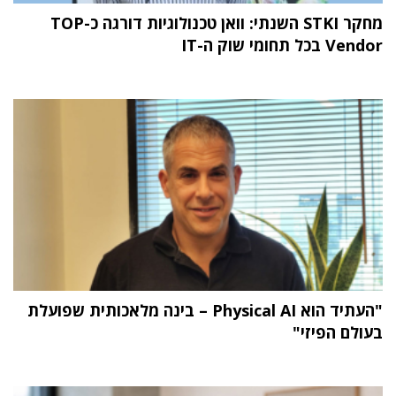
מחקר STKI השנתי: וואן טכנולוגיות דורגה כ-TOP
Vendor בכל תחומי שוק ה-IT
"העתיד הוא Physical AI – בינה מלאכותית שפועלת
בעולם הפיזי"