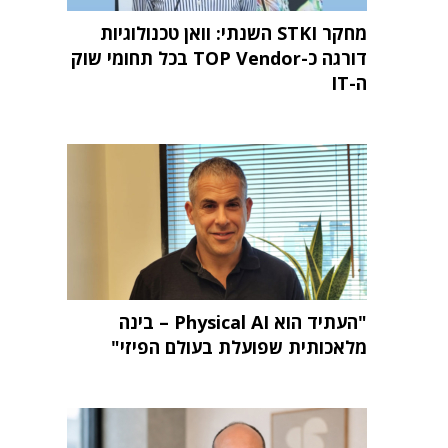
מחקר STKI השנתי: וואן טכנולוגיות
דורגה כ-TOP Vendor בכל תחומי שוק
ה-IT
"העתיד הוא Physical AI – בינה
מלאכותית שפועלת בעולם הפיזי"