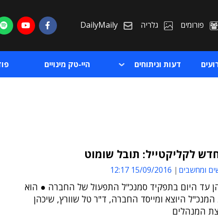
פורומים
גלריה
DailyMaily
ועים
דעות וניתוחים
היי-טק מינויים
פו
דש לקליקטייל: תובל שומוט
ים ומחשבים
15/09/2016 12:17
ת
הן עד היום בתפקיד סמנכ"ל התפעול של החברה ● הוא
ת
המנכ"ל היוצא ומייסד החברה, ד"ר טל שוורץ, שיכהן
עצת המנהלים