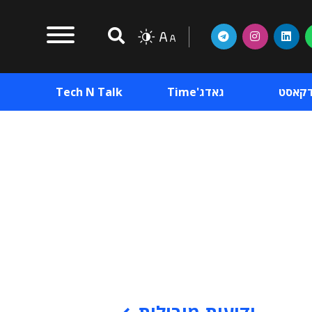
דקאסט
גאדג'Time
Tech N Talk
וכן פרסומי
תוכן פרסומי
וכן פרסומי