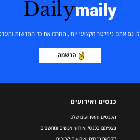
Daily
maily
 גם אתם ניוזלטר מקצועי יומי, המרכז את כל החדשות והעדכוני
הרשמה
כנסים ואירועים
הכנסים והאירועים שלנו
נצפיתם בכנסי ואירועי אנשים ומחשבים
לקראת כנסים ואירועים קרובים