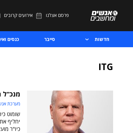
פרסם אצלנו
אירועים קרובים
חדשות
סייבר
כנסים ואיר
ITG
מנכ"ל ח
מערכת אנש
שומוט כי
יחליף את 
כיו"ר מו