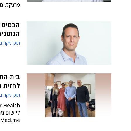
פרנקל, מ
הנתונים
תוכן מקודם
בית החו
לחזית 
תוכן מקודם
ליישום מה
Med.me - השותף המיישם בפרויקט