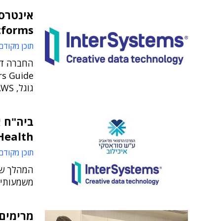
Platforms 
תוכן מקודם
גוגל, AWS ו-יבמ
or Health
תוכן מקודם
המהלך של 
משמעותי 
מרימים