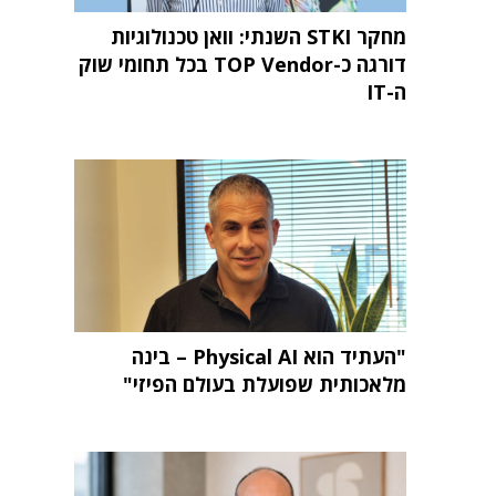
מחקר STKI השנתי: וואן טכנולוגיות
דורגה כ-TOP Vendor בכל תחומי שוק
ה-IT
"העתיד הוא Physical AI – בינה
מלאכותית שפועלת בעולם הפיזי"