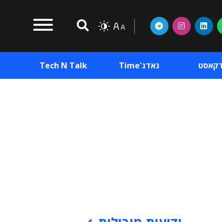
דקאסט
גאדג'Time
Tech N Talk
וכן פרסומי
תוכן פרסומי
וכן פרסומי