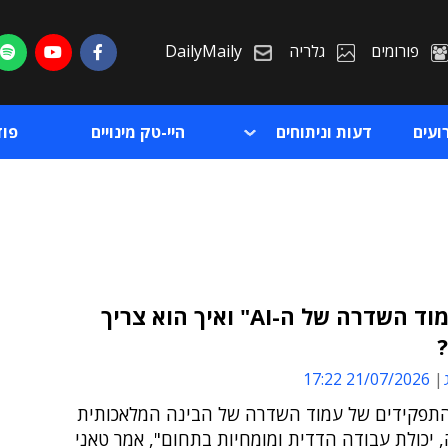
פורומים
גלריה
DailyMaily
ועים
דעות וניתוחים
היי-טק מינויים
פו
מהו "עמוד השדרה של ה-AI" ואיך הוא צריך
ת
21/07/2026 17:22
ת
תפקידים של עמוד השדרה של הבינה המלאכותית
יכולת עבודה הדדית ומומחיות בתחום", אמר טאני