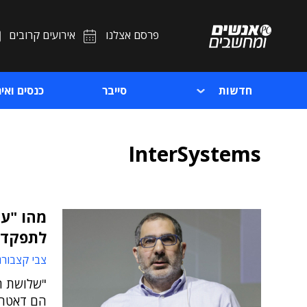
פרסם אצלנו
אירועים קרובים
חדשות
סייבר
כנסים ואיר
InterSystems
לתפקד?
צבי קצבורג
"שלושת ה
הם דאטה, 