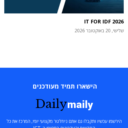
IT FOR IDF 2026
שלישי, 20 באוקטובר 2026
הישארו תמיד מעודכנים
Daily
maily
הירשמו עכשיו ותקבלו גם אתם ניוזלטר מקצועי יומי, המרכז את כל