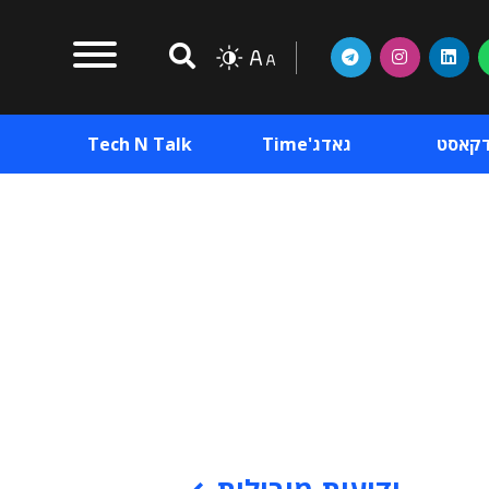
דקאסט
גאדג'Time
Tech N Talk
וכן פרסומי
תוכן פרסומי
וכן פרסומי