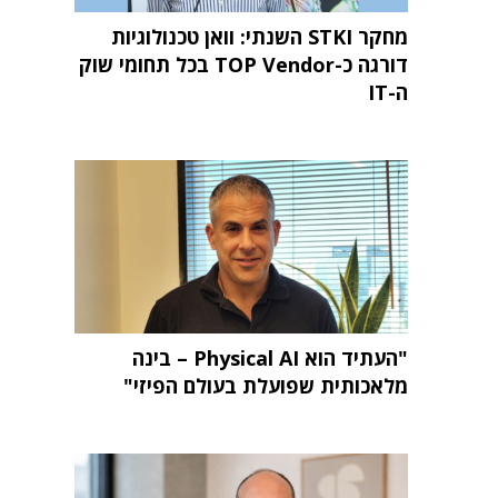
מחקר STKI השנתי: וואן טכנולוגיות
דורגה כ-TOP Vendor בכל תחומי שוק
ה-IT
"העתיד הוא Physical AI – בינה
מלאכותית שפועלת בעולם הפיזי"