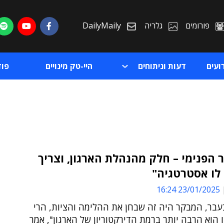
פורומים
גלריה
DailyMaily
ועים
דעות וניתוחים
היי-טק מינויים
פו
הפנימי – חלק מהנהלת הארגון, וצריך
לו אסטרטגיה"
ת
23/01/2025 16:24
ת
עבר, המבקר היה זה שבחן את ההלימה והציות, הרי
הוא הרבה יותר ברמת הדירקטוריון של הארגון", אמר