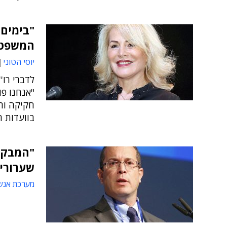
"בימים 
המשפט 
יוסי הטוני
לדברי רו'
"אנחנו פו
חקיקה ורג
בוועדות 
"המבקר 
שערוריו
מערכת אנש