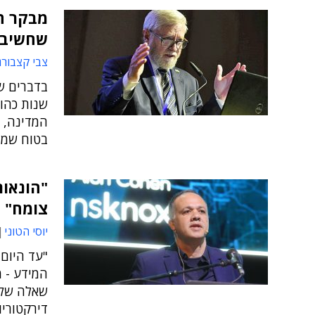
מבקר ה
שחשיבות
צבי קצבורג
בדברים ש
שנות כהונ
המדינה, 
בטוח שמבק
"הונאות
צומח"
יוסי הטוני
"עד היום,
המידע - מ
שאלה של ר
דירקטוריון Knox