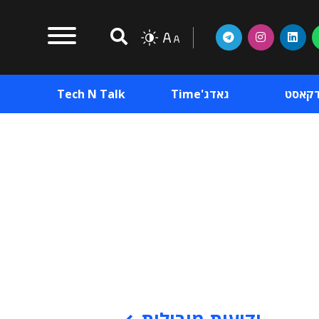
דקאסט
גאדג'Time
Tech N Talk
וכן פרסומי
תוכן פרסומי
וכן פרסומי