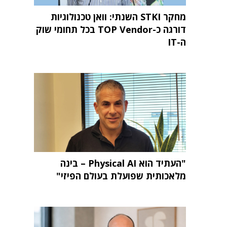
מחקר STKI השנתי: וואן טכנולוגיות
דורגה כ-TOP Vendor בכל תחומי שוק
ה-IT
"העתיד הוא Physical AI – בינה
מלאכותית שפועלת בעולם הפיזי"