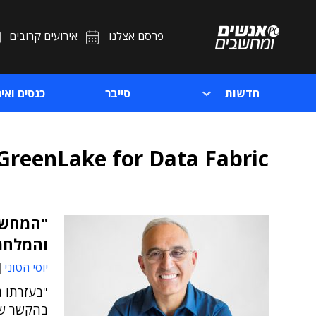
פרסם אצלנו
אירועים קרובים
חדשות
סייבר
כנסים ואיר
GreenLake for Data Fabric
"המחשו
והמלחמ
יוסי הטוני
"בעזרתו נ
בהקשר של