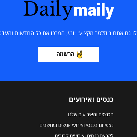
Daily
maily
 גם אתם ניוזלטר מקצועי יומי, המרכז את כל החדשות והעדכוני
הרשמה
כנסים ואירועים
הכנסים והאירועים שלנו
נצפיתם בכנסי ואירועי אנשים ומחשבים
לקראת כנסים ואירועים קרובים