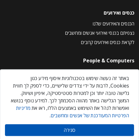
כנסים ואירועים
הכנסים והאירועים שלנו
נצפיתם בכנסי ואירועי אנשים ומחשבים
לקראת כנסים ואירועים קרובים
People & Computers
About Us
באתר זה נעשה שימוש בטכנולוגיות איסוף מידע כגון
Privacy Policy
Cookies, לרבות על ידי צדדים שלישיים, כדי לספק לך חווית
Contact Us
גלישה טובה יותר וכן למטרות סטטיסטיקה, איפיון ושיווק.
Our Events
המשך הגלישה באתר מהווה הסכמתך לכך. למידע נוסף בנושא
ואפשרות לנהל את השימוש באמצעים הללו, ראו את
מדיניות
הפרטיות המעודכנת של אנשים ומחשבים
.
אנשים ומחשבים © 2026 – כל הזכויות שמורות
סגירה
Created by