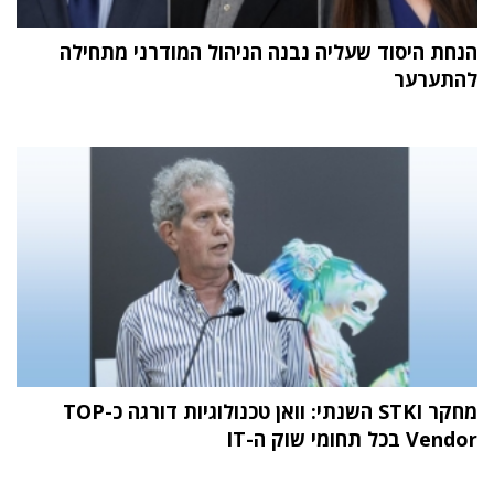
הנחת היסוד שעליה נבנה הניהול המודרני מתחילה
להתערער
מחקר STKI השנתי: וואן טכנולוגיות דורגה כ-TOP
Vendor בכל תחומי שוק ה-IT