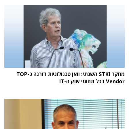
מחקר STKI השנתי: וואן טכנולוגיות דורגה כ-TOP
Vendor בכל תחומי שוק ה-IT