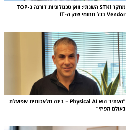
מחקר STKI השנתי: וואן טכנולוגיות דורגה כ-TOP
Vendor בכל תחומי שוק ה-IT
"העתיד הוא Physical AI – בינה מלאכותית שפועלת
בעולם הפיזי"