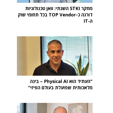
מחקר STKI השנתי: וואן טכנולוגיות
דורגה כ-TOP Vendor בכל תחומי שוק
ה-IT
"העתיד הוא Physical AI – בינה
מלאכותית שפועלת בעולם הפיזי"