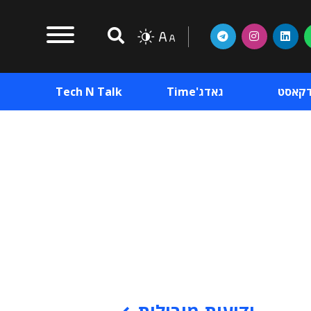
דקאסט
גאדג'Time
Tech N Talk
וכן פרסומי
תוכן פרסומי
וכן פרסומי