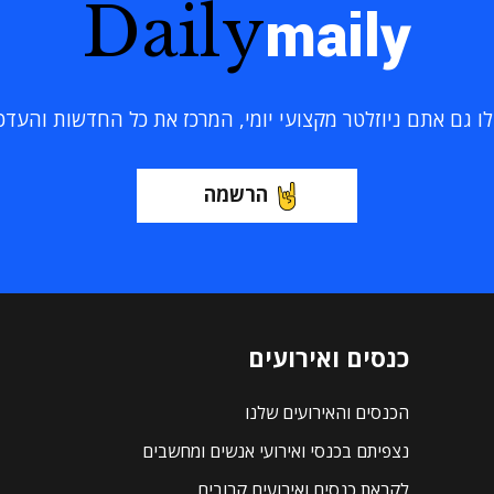
Daily
maily
 גם אתם ניוזלטר מקצועי יומי, המרכז את כל החדשות והעדכוני
הרשמה
כנסים ואירועים
הכנסים והאירועים שלנו
נצפיתם בכנסי ואירועי אנשים ומחשבים
לקראת כנסים ואירועים קרובים