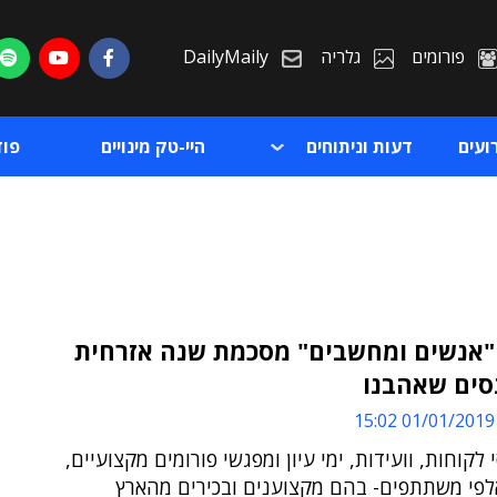
פורומים
גלריה
DailyMaily
ועים
דעות וניתוחים
היי-טק מינויים
פו
"אנשים ומחשבים" מסכמת שנה אזרחית
סים שאהבנו
ת
01/01/2019 15:02
ת
 לקוחות, וועידות, ימי עיון ומפגשי פורומים מקצועיים,
לפי משתתפים- בהם מקצוענים ובכירים מהארץ