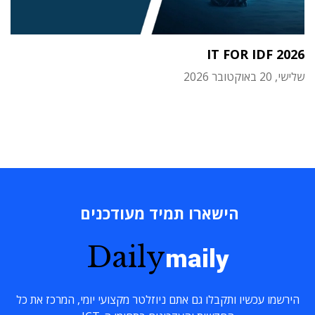
IT FOR IDF 2026
שלישי, 20 באוקטובר 2026
הישארו תמיד מעודכנים
Daily
maily
הירשמו עכשיו ותקבלו גם אתם ניוזלטר מקצועי יומי, המרכז את כל