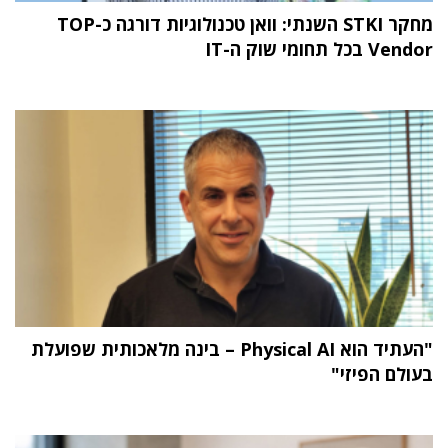
מחקר STKI השנתי: וואן טכנולוגיות דורגה כ-TOP
Vendor בכל תחומי שוק ה-IT
"העתיד הוא Physical AI – בינה מלאכותית שפועלת
בעולם הפיזי"