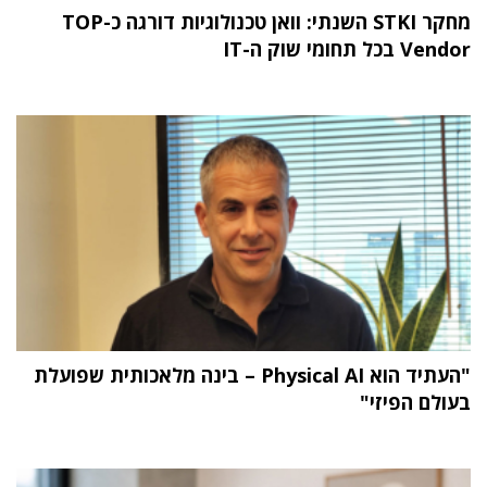
מחקר STKI השנתי: וואן טכנולוגיות דורגה כ-TOP
Vendor בכל תחומי שוק ה-IT
"העתיד הוא Physical AI – בינה מלאכותית שפועלת
בעולם הפיזי"