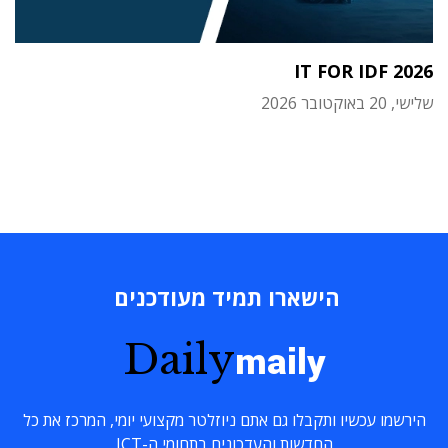
IT FOR IDF 2026
שלישי, 20 באוקטובר 2026
הישארו תמיד מעודכנים
Daily
maily
הירשמו עכשיו ותקבלו גם אתם ניוזלטר מקצועי יומי, המרכז את כל
החדשות והעדכונים בתחומי ה-ICT