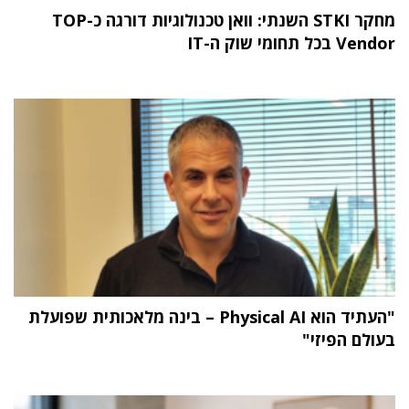
מחקר STKI השנתי: וואן טכנולוגיות דורגה כ-TOP
Vendor בכל תחומי שוק ה-IT
"העתיד הוא Physical AI – בינה מלאכותית שפועלת
בעולם הפיזי"