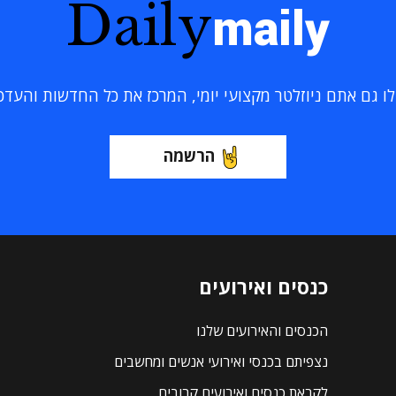
Daily
maily
 גם אתם ניוזלטר מקצועי יומי, המרכז את כל החדשות והעדכוני
הרשמה
כנסים ואירועים
הכנסים והאירועים שלנו
נצפיתם בכנסי ואירועי אנשים ומחשבים
לקראת כנסים ואירועים קרובים