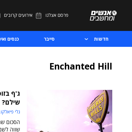
פרסם אצלנו
אירועים קרובים
חדשות
סייבר
כנסים ואיר
Enchanted Hill
ג'ף בזו
שילם?
גלי פיאלקו
הסכום שהש
שווה לשמי