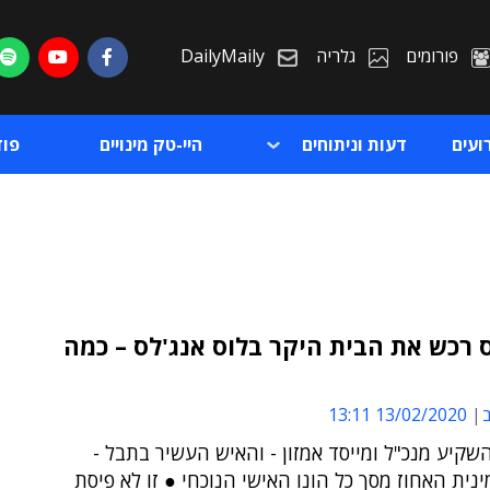
פורומים
גלריה
DailyMaily
ועים
דעות וניתוחים
היי-טק מינויים
פו
ס רכש את הבית היקר בלוס אנג'לס – כמה
ת
ב
13/02/2020 13:11
ת
קיע מנכ"ל ומייסד אמזון - והאיש העשיר בתבל -
נית האחוז מסך כל הונו האישי הנוכחי ● זו לא פיסת