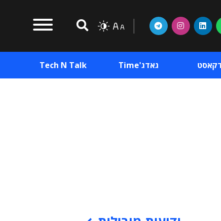
דקאסט
גאדג'Time
Tech N Talk
וכן פרסומי
תוכן פרסומי
וכן פרסומי