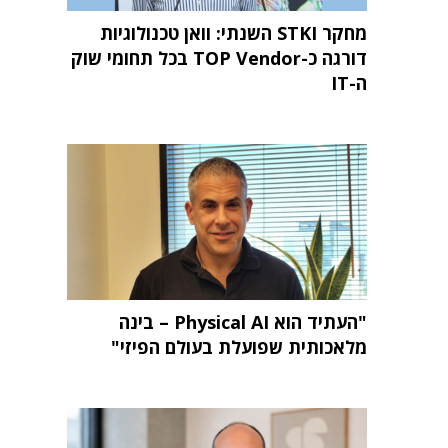
מחקר STKI השנתי: וואן טכנולוגיות
דורגה כ-TOP Vendor בכל תחומי שוק
ה-IT
"העתיד הוא Physical AI – בינה
מלאכותית שפועלת בעולם הפיזי"