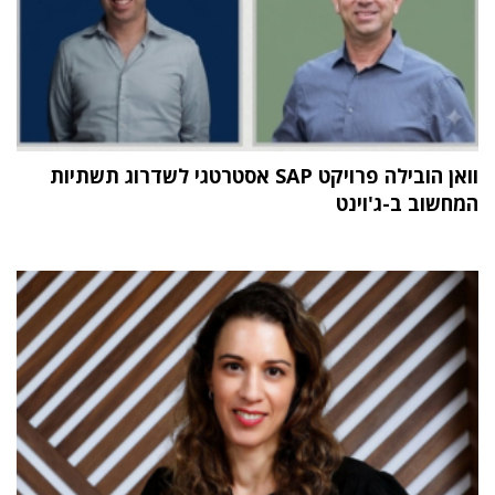
וואן הובילה פרויקט SAP אסטרטגי לשדרוג תשתיות
המחשוב ב-ג'וינט