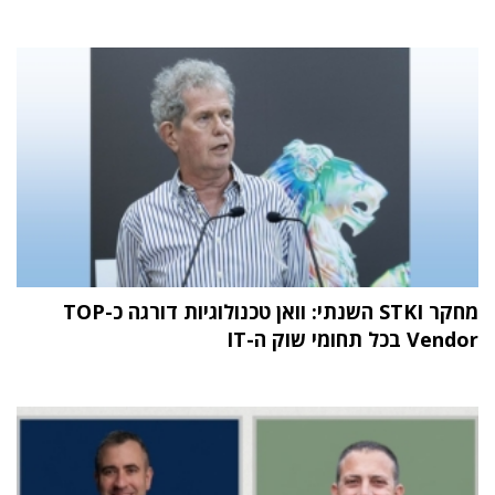
מחקר STKI השנתי: וואן טכנולוגיות דורגה כ-TOP
Vendor בכל תחומי שוק ה-IT