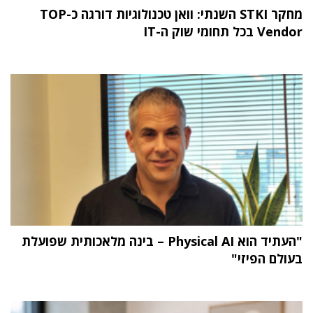
מחקר STKI השנתי: וואן טכנולוגיות דורגה כ-TOP
Vendor בכל תחומי שוק ה-IT
"העתיד הוא Physical AI – בינה מלאכותית שפועלת
בעולם הפיזי"