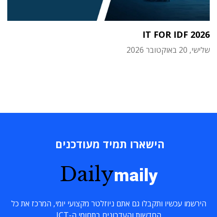
IT FOR IDF 2026
שלישי, 20 באוקטובר 2026
הישארו תמיד מעודכנים
Daily
maily
הירשמו עכשיו ותקבלו גם אתם ניוזלטר מקצועי יומי, המרכז את כל
החדשות והעדכונים בתחומי ה-ICT