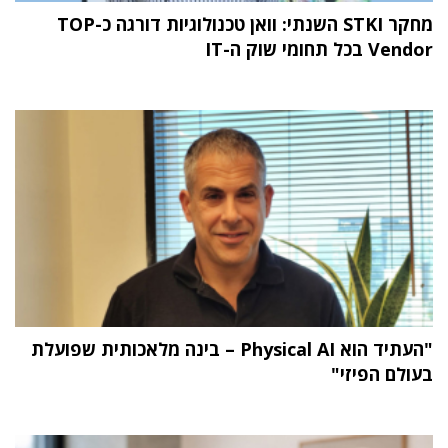
מחקר STKI השנתי: וואן טכנולוגיות דורגה כ-TOP
Vendor בכל תחומי שוק ה-IT
"העתיד הוא Physical AI – בינה מלאכותית שפועלת
בעולם הפיזי"