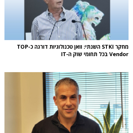
מחקר STKI השנתי: וואן טכנולוגיות דורגה כ-TOP
Vendor בכל תחומי שוק ה-IT