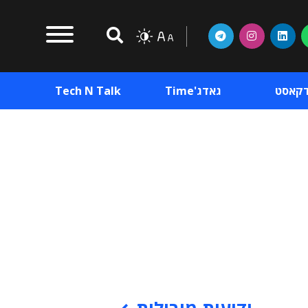
דקאסט
גאדג'Time
Tech N Talk
וכן פרסומי
תוכן פרסומי
וכן פרסומי