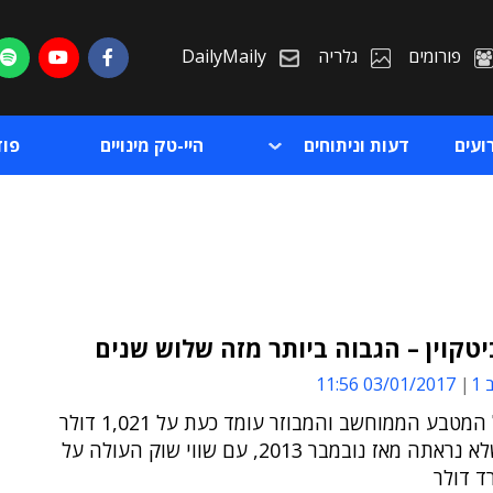
פורומים
גלריה
DailyMaily
ועים
דעות וניתוחים
היי-טק מינויים
פו
טקוין – הגבוה ביותר מזה שלוש שנים
1
03/01/2017 11:56
ת
מחירו של המטבע הממוחשב והמבוזר עומד כעת על 1,021 דולר
ת
- ברמה שלא נראתה מאז נובמבר 2013, עם שווי שוק העולה על