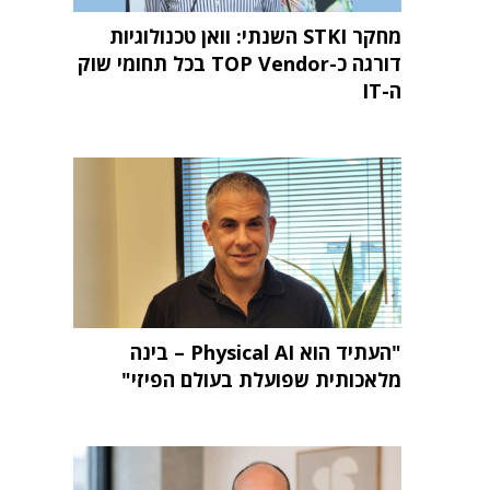
מחקר STKI השנתי: וואן טכנולוגיות
דורגה כ-TOP Vendor בכל תחומי שוק
ה-IT
"העתיד הוא Physical AI – בינה
מלאכותית שפועלת בעולם הפיזי"