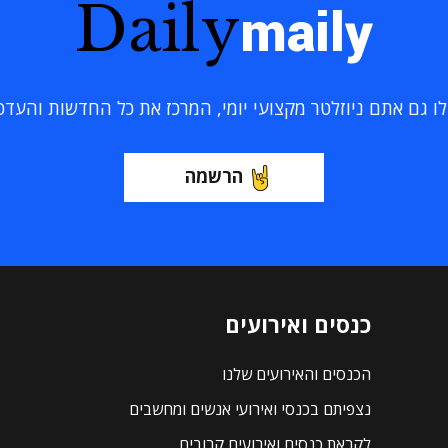
Daily
maily
 גם אתם ניוזלטר מקצועי יומי, המרכז את כל החדשות והעדכוני
הרשמה
כנסים ואירועים
הכנסים והאירועים שלנו
נצפיתם בכנסי ואירועי אנשים ומחשבים
לקראת כנסים ואירועים קרובים