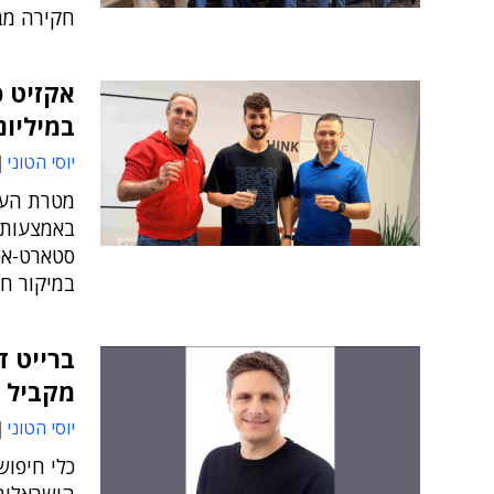
חקירה מבו
אקזיט כ
במיליונ
יוסי הטוני
מטרת העס
באמצעות ס
סטארט-אפ
במיקור חו
ברייט ד
מקביל של I
יוסי הטוני