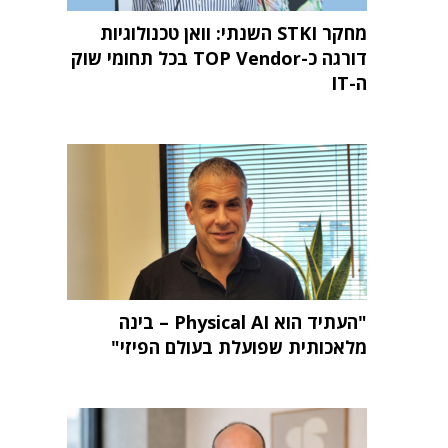
מחקר STKI השנתי: וואן טכנולוגיות
דורגה כ-TOP Vendor בכל תחומי שוק
ה-IT
"העתיד הוא Physical AI – בינה
מלאכותית שפועלת בעולם הפיזי"