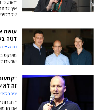
"זאת, כי 
איך להתמ
של דלויט
עושה אק
דטה בעש
נחמה אלמו
מארקט ביו
יאפשרו ל
"קמעונא
זה לא ע
יניב הלפרין
" חברות ק