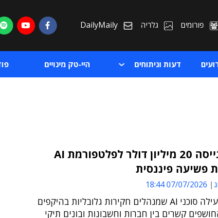
פורומים
גלריה
DailyMaily
ועים
דעות וניתוחים
היי-טק מינויים
פו
טנגוס גייסה 20 מיליון דולר לפלטפורמת AI
 פשיעה פיננסית
ת
ג
07/07/2026 18:44
ת
טנגוס מפעילה סוכני AI שמנהלים חקירות גלובליות בהיקפים
חושפים קשרים בין חברות וחשבונות ובונים תיקי