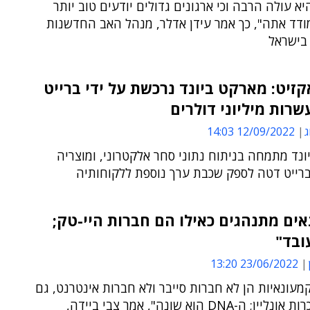
היא עולה הרבה וכי ארגונים גדולים יודעים טוב יותר
ודד אתה", כך אמר עידן אדלר, מנהל האב החדשנות
 בישראל
זיט: מארקט ביונד נרכשת על ידי ברייט
רות מיליוני דולרים
ג
12/09/2022 14:03
נד מתמחה בניתוח נתוני סחר אלקטרוני, ומוצריה
ברייט דטה לספק שכבת ערך נוספת ללקוחותיה
ים מתנהגים כאילו הם חברות היי-טק;
ובד"
23/06/2022 13:20
מעונאיות הן לא חברות סייבר ולא חברות אינטרנט, גם
אם הן מוכרות אונליין; ה-DNA הוא שונה", אמר צבי ביידה,