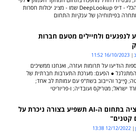
, מבטיח לחולל מהפכה בתחום המחקר העמוק ● לפי
החברה, הכלי - דיפ DeepLookup שמו - מציג יכולות חסרות
תחרה בפיתוחיהן של ענקיות התחום
ע לנפגעים ולחיילים מטעם חברות
ק
ב
16/10/2023 11:52
פות הודיעו על תרומות ועזרה, ואנחנו ממשיכים
המתגלגל ● הפעם: מערכת התערבות חברתית של
ה; פָיְיבֶר והייבוב בשת"פ עם עמותת לב אחד;
 ישראל; מטריקס ועובדיה; ו-פריוריטי
"הרגולציה בתחום ה-AI תשפיע בצורה ניכרת על
 קטנים"
12/12/2022 13:38