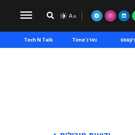
דקאסט
גאדג'Time
Tech N Talk
וכן פרסומי
תוכן פרסומי
וכן פרסומי