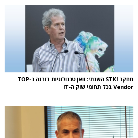
מחקר STKI השנתי: וואן טכנולוגיות דורגה כ-TOP
Vendor בכל תחומי שוק ה-IT