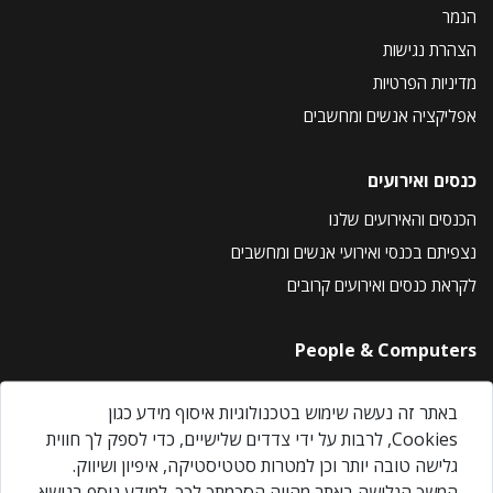
הנמר
הצהרת נגישות
מדיניות הפרטיות
אפליקציה אנשים ומחשבים
כנסים ואירועים
הכנסים והאירועים שלנו
נצפיתם בכנסי ואירועי אנשים ומחשבים
לקראת כנסים ואירועים קרובים
People & Computers
About Us
באתר זה נעשה שימוש בטכנולוגיות איסוף מידע כגון
Privacy Policy
Cookies, לרבות על ידי צדדים שלישיים, כדי לספק לך חווית
Contact Us
גלישה טובה יותר וכן למטרות סטטיסטיקה, איפיון ושיווק.
Our Events
המשך הגלישה באתר מהווה הסכמתך לכך. למידע נוסף בנושא