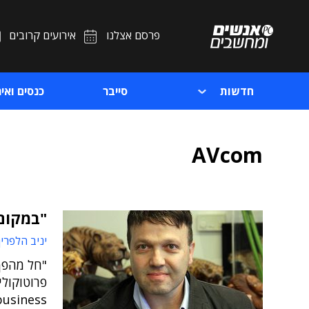
פרסם אצלנו
אירועים קרובים
חדשות
סייבר
כנסים ואיר
AVcom
"במקום 
יניב הלפרין
"חל מהפך 