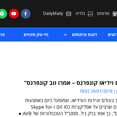
פורומים
גלריה
DailyMaily
ועים
דעות וניתוחים
היי-טק מינויים
פו
וידיאו קונפרנס – אמרו ווב קונפרנס"
29/01/2018 18:02
ת
בעולם ועידות הווידיאו, שמופעל כיום באמצעות
ת
פרוטוקולים שרצים על אפליקציות כמו זום ו-Skype for
business", כך אמר ברק גיל, סמנכ"ל הטכנולוגיות של AVB ●