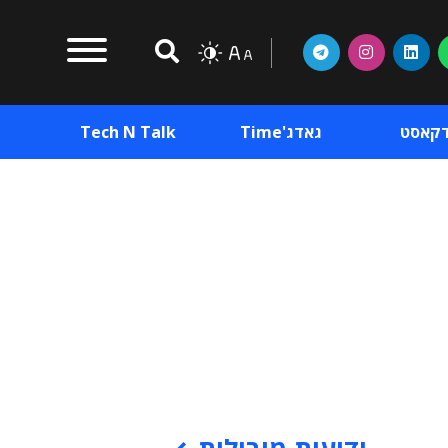
דקאסט
גאדג'Time
Tech N Talk
וכן פרסומי
תוכן פרסומי
וכן פרסומי