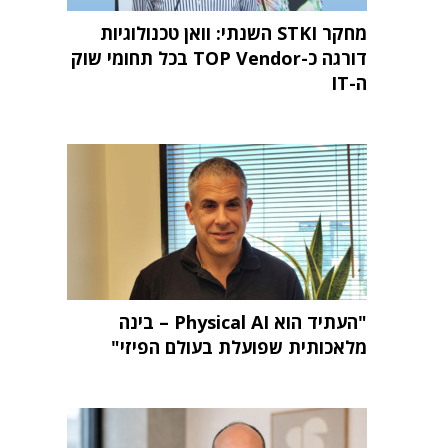
מחקר STKI השנתי: וואן טכנולוגיות
דורגה כ-TOP Vendor בכל תחומי שוק
ה-IT
"העתיד הוא Physical AI – בינה
מלאכותית שפועלת בעולם הפיזי"