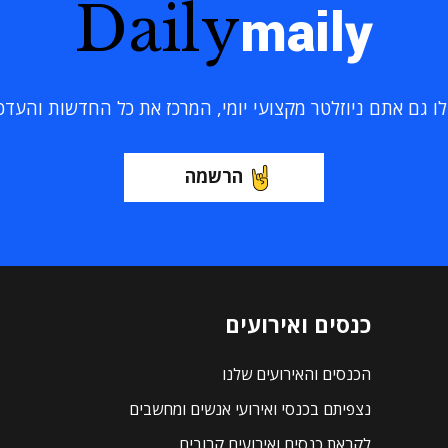
Daily
maily
 גם אתם ניוזלטר מקצועי יומי, המרכז את כל החדשות והעדכוני
הרשמה
כנסים ואירועים
הכנסים והאירועים שלנו
נצפיתם בכנסי ואירועי אנשים ומחשבים
לקראת כנסים ואירועים קרובים