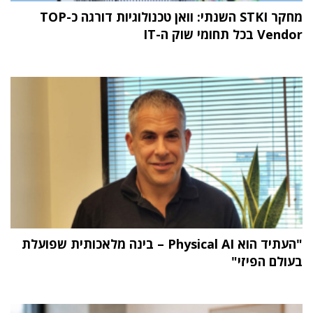
מחקר STKI השנתי: וואן טכנולוגיות דורגה כ-TOP
Vendor בכל תחומי שוק ה-IT
"העתיד הוא Physical AI – בינה מלאכותית שפועלת
בעולם הפיזי"