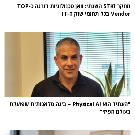
מחקר STKI השנתי: וואן טכנולוגיות דורגה כ-TOP
Vendor בכל תחומי שוק ה-IT
"העתיד הוא Physical AI – בינה מלאכותית שפועלת
בעולם הפיזי"