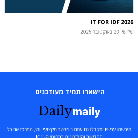
IT FOR IDF 2026
שלישי, 20 באוקטובר 2026
הישארו תמיד מעודכנים
Daily
maily
הירשמו עכשיו ותקבלו גם אתם ניוזלטר מקצועי יומי, המרכז את כל
החדשות והעדכונים בתחומי ה-ICT