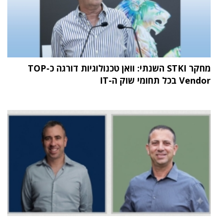
מחקר STKI השנתי: וואן טכנולוגיות דורגה כ-TOP
Vendor בכל תחומי שוק ה-IT