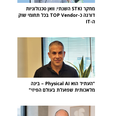
מחקר STKI השנתי: וואן טכנולוגיות
דורגה כ-TOP Vendor בכל תחומי שוק
ה-IT
"העתיד הוא Physical AI – בינה
מלאכותית שפועלת בעולם הפיזי"