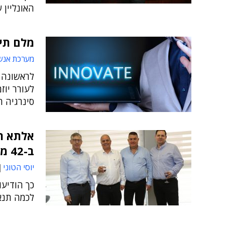
האונליין 
מלם תי
מערכת אנש
לעורר יוז
סינרגיה ר
ב-42 מיליון שקלים
יוסי הטוני
כך הודיע
לכמה תנא