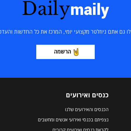
Daily
maily
 גם אתם ניוזלטר מקצועי יומי, המרכז את כל החדשות והעדכוני
הרשמה
כנסים ואירועים
הכנסים והאירועים שלנו
נצפיתם בכנסי ואירועי אנשים ומחשבים
לקראת כנסים ואירועים קרובים