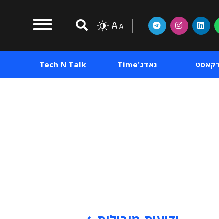
דקאסט
גאדג'Time
Tech N Talk
וכן פרסומי
תוכן פרסומי
וכן פרסומי