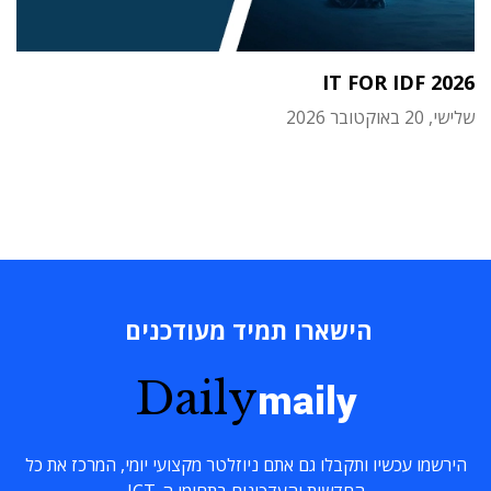
IT FOR IDF 2026
שלישי, 20 באוקטובר 2026
הישארו תמיד מעודכנים
Daily
maily
הירשמו עכשיו ותקבלו גם אתם ניוזלטר מקצועי יומי, המרכז את כל