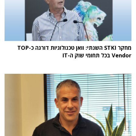
מחקר STKI השנתי: וואן טכנולוגיות דורגה כ-TOP
Vendor בכל תחומי שוק ה-IT