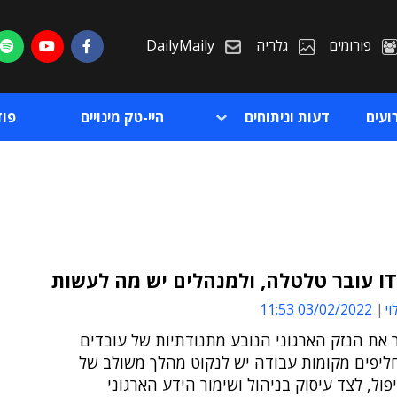
פורומים
גלריה
DailyMaily
ועים
דעות וניתוחים
היי-טק מינויים
פו
וי
03/02/2022 11:53
ת
 את הנזק הארגוני הנובע מתנודתיות של עובדים
ת
חליפים מקומות עבודה יש לנקוט מהלך משולב של
פול, לצד עיסוק בניהול ושימור הידע הארגוני