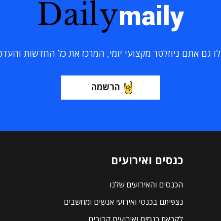
Daily
maily
 גם אתם ניוזלטר מקצועי יומי, המרכז את כל החדשות והעדכוני
הרשמה
כנסים ואירועים
הכנסים והאירועים שלנו
נצפיתם בכנסי ואירועי אנשים ומחשבים
לקראת כנסים ואירועים קרובים