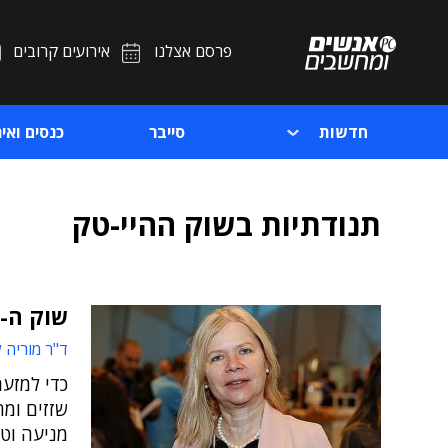
פרסם אצלנו
אירועים קרובים
חדשות
סייבר
כנסים ואיר
תנודתיות בשוק ההיי-טק
שוק ה-IT עובר טלטלה, ולמנהלים יש מה לעשות
ד"ר מוריה ל
כדי למזער
שזזים ומ
מניעה וטי