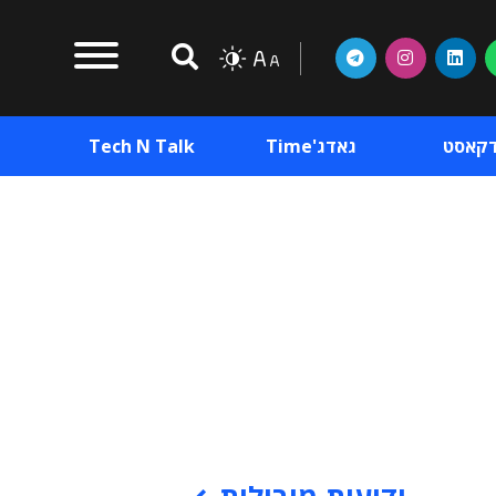
דקאסט
גאדג'Time
Tech N Talk
וכן פרסומי
תוכן פרסומי
וכן פרסומי