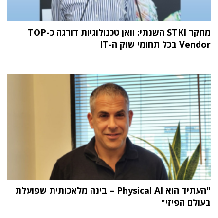
מחקר STKI השנתי: וואן טכנולוגיות דורגה כ-TOP
Vendor בכל תחומי שוק ה-IT
"העתיד הוא Physical AI – בינה מלאכותית שפועלת
בעולם הפיזי"