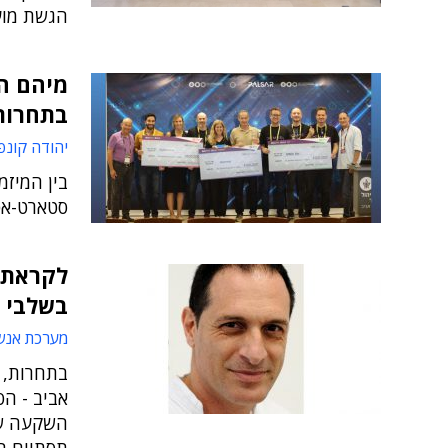
הגשת מועמד
בתחרות
יהודה קונפ
בין המיזמ
סטארט-אפי
לקראת ת
בשלבי ה
מערכת אנש
בתחרות, 
אביב - הס