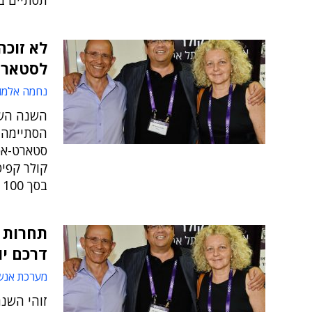
תסתיים ביום
לא זוכה
לסטארט
נחמה אלמו
הסתיימה 
סטארט-אפי
קולר קפיט
בסך 100 אלף דולר כמענק השקעה
תחרות 
דרכם יו
מערכת אנש
זוהי השנ