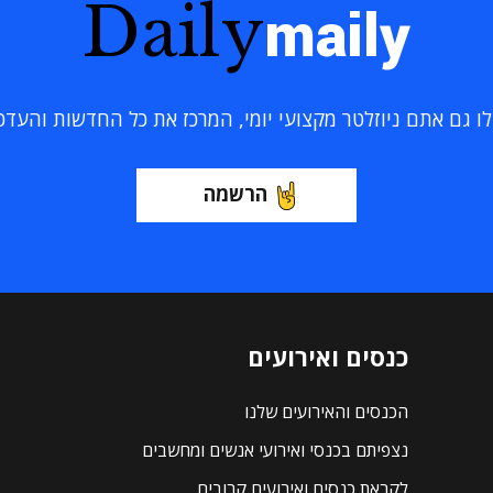
Daily
maily
 גם אתם ניוזלטר מקצועי יומי, המרכז את כל החדשות והעדכוני
הרשמה
כנסים ואירועים
הכנסים והאירועים שלנו
נצפיתם בכנסי ואירועי אנשים ומחשבים
לקראת כנסים ואירועים קרובים