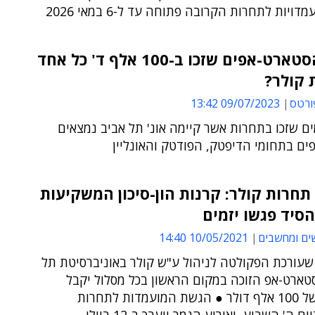
ויות לתחרות הקרובה פתוחה עד ל-6 במאי 2026
מיהם הסטארט-אפים שזכו ב-100 אלף ד' כל אחד
 קולר?
ורטס
09/07/2023 13:42
ים שזכו בתחרות אשר קיימה אונ' תל אביב נמצאים
ם בתחומי הדיפטק, הפודטק והאונליין
חרות קולר: קרנות הון-סיכון המשקיעות
סיד פגשו יזמים
ים ומחשבים
10/05/2021 14:40
שעורכת הפקולטה לניהול ע"ש קולר באוניברסיטת תל
טארט-אפ הזוכה במקום הראשון בכל מסלול יקבל
השקעה של 100 אלף דולר ● הגשת המועמדות לתחרות