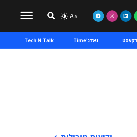
דקאסט
גאדג'Time
Tech N Talk
וכן פרסומי
תוכן פרסומי
וכן פרסומי