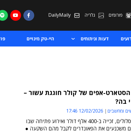
פורומים
גלריה
DailyMaily
ועים
דעות וניתוחים
היי-טק מינויים
פו
הסטארט-אפים של קולר חוגגת עשור –
 בה?
ת
ים ומחשבים
12/02/2026 17:46
ת
שלושה מסלולים, זכייה ב-400 אלף דולר ואירוע פתיחה שבו
 משכנעים את הפאונדרים לקבל מהם השקעה ●