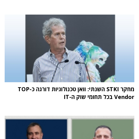
מחקר STKI השנתי: וואן טכנולוגיות דורגה כ-TOP
Vendor בכל תחומי שוק ה-IT