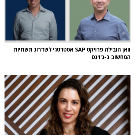
וואן הובילה פרויקט SAP אסטרטגי לשדרוג תשתיות
המחשוב ב-ג'וינט