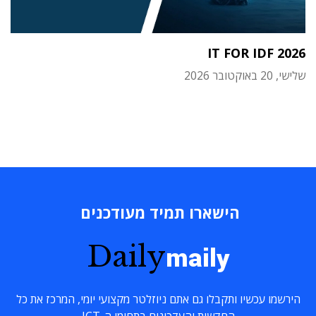
IT FOR IDF 2026
שלישי, 20 באוקטובר 2026
הישארו תמיד מעודכנים
Daily
maily
הירשמו עכשיו ותקבלו גם אתם ניוזלטר מקצועי יומי, המרכז את כל