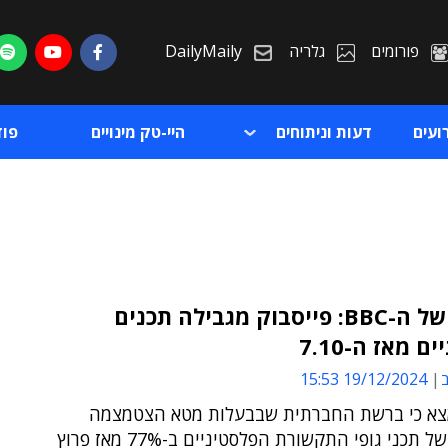
פורומים
גלריה
DailyMaily
ועים
דעות וניתוחים
היי-טק מינויים
פו
תחקיר של ה-BBC: פייסבוק מגבילה תכנים
ם מאז ה-7.10
ת
ב
19/12/2024 15:53
ת
BBC מצא כי ברשת החברתית שבבעלות מטא הצטמצמה
החשיפה של תכני גופי התקשורת הפלסטיניים ב-77% מאז פרוץ