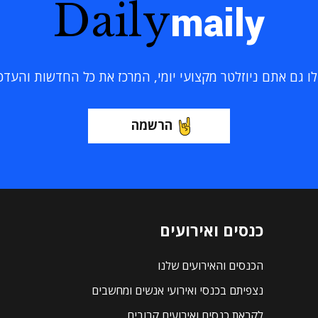
Daily
maily
 גם אתם ניוזלטר מקצועי יומי, המרכז את כל החדשות והעדכוני
הרשמה
כנסים ואירועים
הכנסים והאירועים שלנו
נצפיתם בכנסי ואירועי אנשים ומחשבים
לקראת כנסים ואירועים קרובים