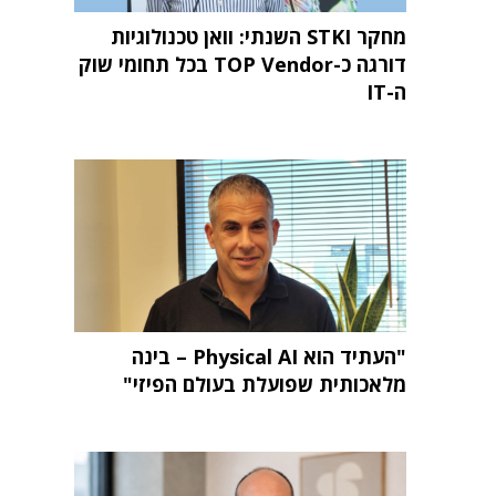
מחקר STKI השנתי: וואן טכנולוגיות
דורגה כ-TOP Vendor בכל תחומי שוק
ה-IT
"העתיד הוא Physical AI – בינה
מלאכותית שפועלת בעולם הפיזי"