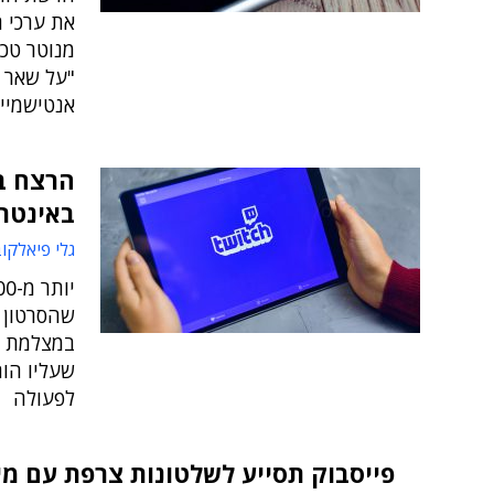
את ערכי ה
מנוטר טכנו
"על שאר 
אנטישמיי
הרצח בב
באינטר
גלי פיאלקו
שהסרטון ה
במצלמת ה
שעליו הוח
לפעולה
פייסבוק תסייע לשלטונות צרפת עם מי