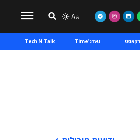
דקאסט
גאדג'Time
Tech N Talk
וכן פרסומי
תוכן פרסומי
וכן פרסומי