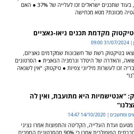
המלחמה, בעוד שתכנים ישראלים זכו לעלייה של 37% ● האם
טיה מכוונת? מטא מכחישה
יקטוק מקדמת תכנים ניאו-נאציים
31/07/2024 09:00
צאו בטיקטוק רשת של חשבונות שמקדמים נאציזם,
אה, והאדרה של היטלר וגרמניה הנאצית ● הסרטונים
יה זכו לעשרות מיליוני צפיות ● טיקטוק: "אין לשנאה
ו"
: "אנטישמיות היא מתועבת, ואין לה
צלנו"
ים ומחשבים
14/10/2020 14:47
מטעם ועדת העלייה, הקליטה והתפוצות אמרו נציגי
הרשת החברתית הפופולרית אמרו כי 90% מהסרטונים המפרים