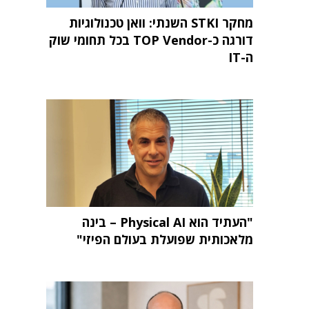
מחקר STKI השנתי: וואן טכנולוגיות
דורגה כ-TOP Vendor בכל תחומי שוק
ה-IT
"העתיד הוא Physical AI – בינה
מלאכותית שפועלת בעולם הפיזי"