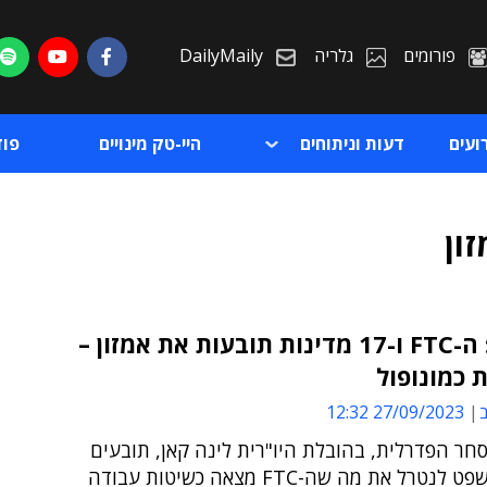
פורומים
גלריה
DailyMaily
ועים
דעות וניתוחים
היי-טק מינויים
פו
ון
ארה"ב: ה-FTC ו-17 מדינות תובעות את אמזון –
 כמונופול
ת
ב
27/09/2023 12:32
ת
חר הפדרלית, בהובלת היו"רית לינה קאן, תובעים
מבית המשפט לנטרל את מה שה-FTC מצאה כשיטות עבודה