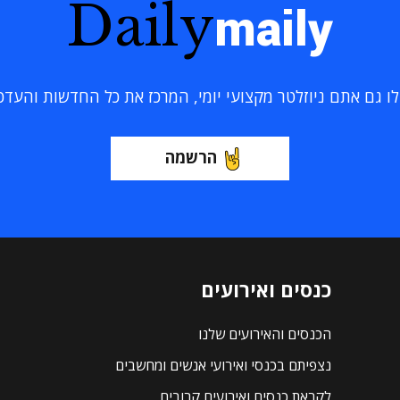
Daily
maily
 גם אתם ניוזלטר מקצועי יומי, המרכז את כל החדשות והעדכוני
הרשמה
כנסים ואירועים
הכנסים והאירועים שלנו
נצפיתם בכנסי ואירועי אנשים ומחשבים
לקראת כנסים ואירועים קרובים