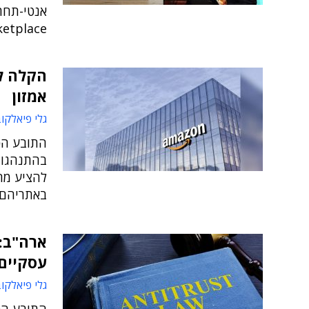
Marketplace - החנות המקוונת שלה
הקלה לב
אמזון
גלי פיאלקו
התובע הכ
בהתנהגות 
להציע מחי
באתריהם,
ארה"ב: 
עסקיים 
גלי פיאלקו