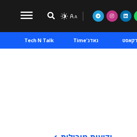
דקאסט
גאדג'Time
Tech N Talk
וכן פרסומי
תוכן פרסומי
וכן פרסומי