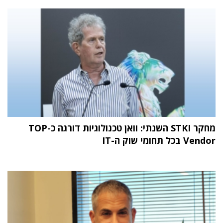
מחקר STKI השנתי: וואן טכנולוגיות דורגה כ-TOP
Vendor בכל תחומי שוק ה-IT