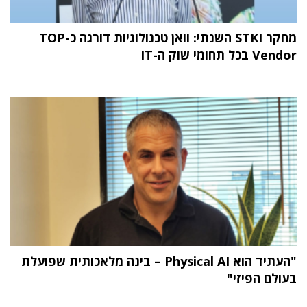
מחקר STKI השנתי: וואן טכנולוגיות דורגה כ-TOP
Vendor בכל תחומי שוק ה-IT
"העתיד הוא Physical AI – בינה מלאכותית שפועלת
בעולם הפיזי"