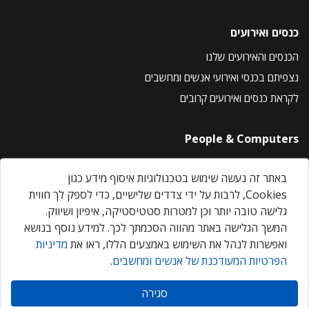
כנסים ואירועים
הכנסים והאירועים שלנו
נצפיתם בכנסי ואירועי אנשים ומחשבים
לקראת כנסים ואירועים קרובים
People & Computers
About Us
באתר זה נעשה שימוש בטכנולוגיות איסוף מידע כגון
Privacy Policy
Cookies, לרבות על ידי צדדים שלישיים, כדי לספק לך חווית
Contact Us
גלישה טובה יותר וכן למטרות סטטיסטיקה, איפיון ושיווק.
Our Events
המשך הגלישה באתר מהווה הסכמתך לכך. למידע נוסף בנושא
ואפשרות לנהל את השימוש באמצעים הללו, ראו את
מדיניות
הפרטיות המעודכנת של אנשים ומחשבים
.
אנשים ומחשבים © 2026 – כל הזכויות שמורות
סגירה
Created by