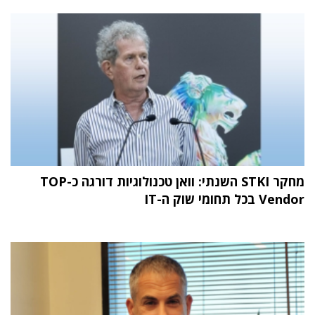
מחקר STKI השנתי: וואן טכנולוגיות דורגה כ-TOP
Vendor בכל תחומי שוק ה-IT