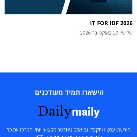
IT FOR IDF 2026
שלישי, 20 באוקטובר 2026
הישארו תמיד מעודכנים
Daily
maily
הירשמו עכשיו ותקבלו גם אתם ניוזלטר מקצועי יומי, המרכז את כל