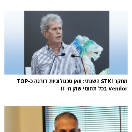
מחקר STKI השנתי: וואן טכנולוגיות דורגה כ-TOP
Vendor בכל תחומי שוק ה-IT