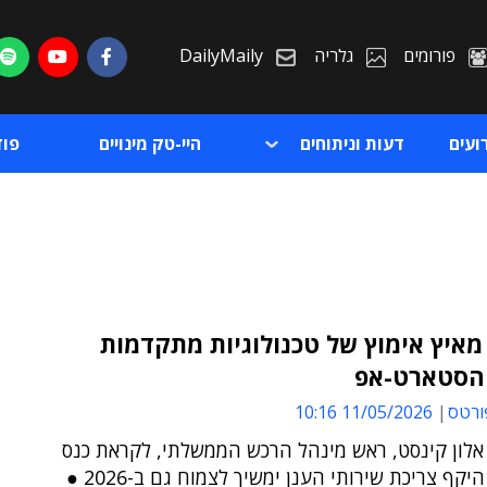
פורומים
גלריה
DailyMaily
ועים
דעות וניתוחים
היי-טק מינויים
פו
מאיץ אימוץ של טכנולוגיות מתקדמות
הסטארט-אפ
ת
ורטס
11/05/2026 10:16
ת
 אלון קינסט, ראש מינהל הרכש הממשלתי, לקראת כנס
נימבוס ● היקף צריכת שירותי הענן ימשיך לצמוח גם ב-2026 ●