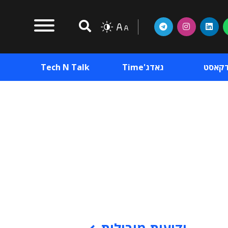
דקאסט
גאדג'Time
Tech N Talk
וכן פרסומי
תוכן פרסומי
וכן פרסומי