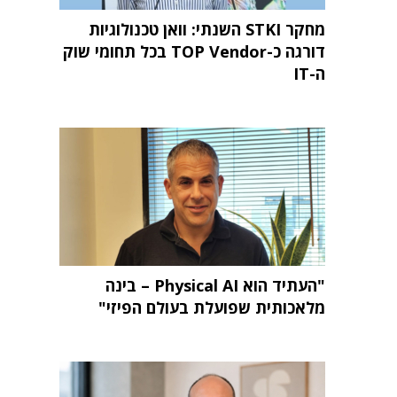
מחקר STKI השנתי: וואן טכנולוגיות
דורגה כ-TOP Vendor בכל תחומי שוק
ה-IT
"העתיד הוא Physical AI – בינה
מלאכותית שפועלת בעולם הפיזי"