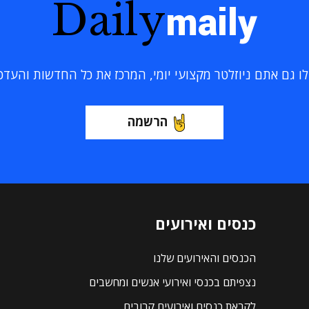
Daily
maily
 גם אתם ניוזלטר מקצועי יומי, המרכז את כל החדשות והעדכוני
הרשמה
כנסים ואירועים
הכנסים והאירועים שלנו
נצפיתם בכנסי ואירועי אנשים ומחשבים
לקראת כנסים ואירועים קרובים