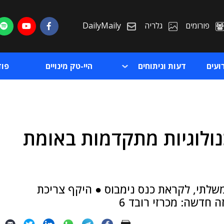
פורומים
גלריה
DailyMaily
ועים
דעות וניתוחים
היי-טק מינויים
פו
נולוגיות מתקדמות באומת
ת
ת
שלתי, לקראת כנס נימבוס ● היקף צריכת