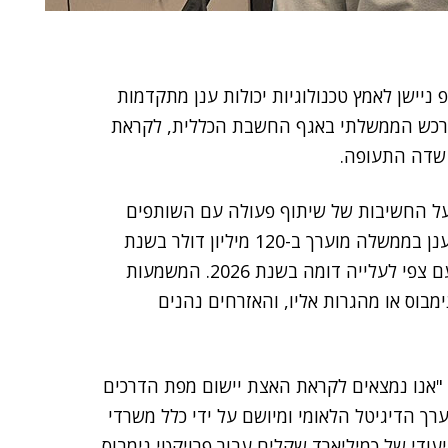
ניישן לאמץ טכנולוגיות יכולות ענן מתקדמות
הרכש הממשלתי באגף החשבת הכללית, לקראת
על החשיבות של שיתוף פעולה עם השותפים
הבינלאומיים והמקומיים. לדבריו, היקף צריכת שירותי הענן בממשלה מוערך ב-120 מיליון דולר בשנת
2025. מדובר על גידול של קרוב ל-80% לעומת 2024, ועם צפי לעלייה דומה בשנת 2026. המשמעות
מבוס או מהגרות אליו, והאזרחים נהנים
 "אנו נמצאים לקראת האצת יישום מפת הדרכים
ך הדיגיטל הלאומי ומיושם על ידי כלל משרדי
עודי של כמיליארד שקלים עבור פרויקטי נימבוס