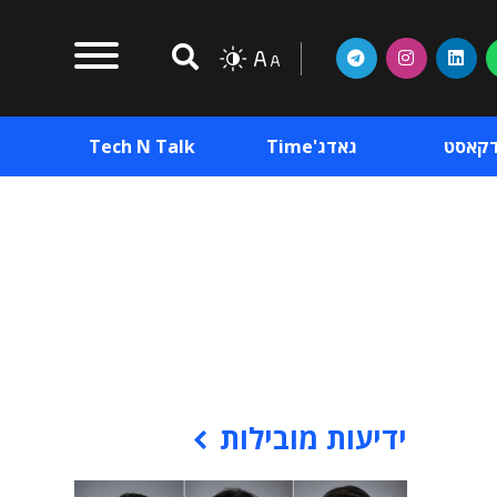
דקאסט
גאדג'Time
Tech N Talk
וכן פרסומי
תוכן פרסומי
וכן פרסומי
ידיעות מובילות