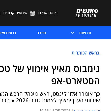
פרסם אצלנו
אירועים קרובים
חדשות
סייבר
כנסים ואיר
בראש הכותרות
נימבוס מאיץ אימוץ של טכ
הסטארט-אפ
כך אומרר אלון קינסט, ראש מינהל הרכש הממ
שירותי הענן ימשיך לצמוח גם ב-2026 ● הכרזה חדשה: מכרזי רובד 6
יהודה קונפורטס
11/05/2026 10:16