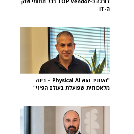
דורגה כ-TOP Vendor בכל תחומי שוק
ה-IT
"העתיד הוא Physical AI – בינה
מלאכותית שפועלת בעולם הפיזי"