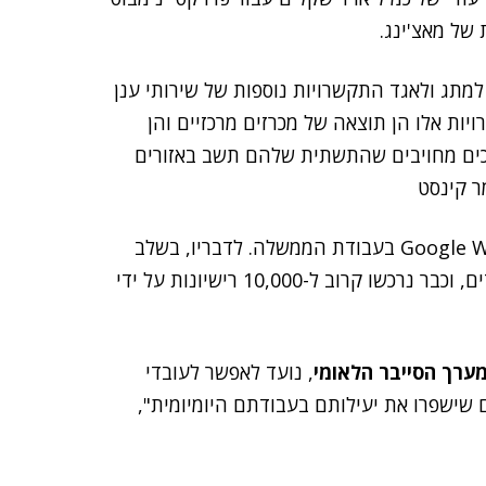
של מאצ'ינג.
שובות בכנס תהיה על רובד 6, שנועד למתג ולאגד התקשרויות נוספות של שירותי ענן
יות אלו הן תוצאה של מכרזים מרכזיים והן
, הספקים הזוכים מחויבים שהתשתית שלהם תשב באזורים
קינסט התייחס גם לשילוב בינה מלאכותית ו-Google Workspace בעבודת הממשלה. לדבריו, בשלב
הראשון, כלי הבינה המלאכותית נכנסים לעבודת המשרדים, וכבר נרכשו קרוב ל-10,000 רישיונות על ידי
ערך הסייבר הלאומי
, נועד לאפשר לעובדי
ם שישפרו את יעילותם בעבודתם היומיומית",