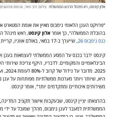
אלון קינסט, רא מינהל הרכש הממשלתי.
צילום: יניב פאר, אנשים ומחשבים
"פרויקט הענן הלאומי נימבוס מאיץ את אומת הסטארט אפ 
בהובלת הממשלה", כך אומר
אלון קינסט
, ראש מינהל 
כנס נימבוס 26
, שייערך ב-17 במאי, באולם אווניו, קריית שדה התעופה.
קינסט ידבר בכנס על המסע הממשלתי לעצמאות בענן ו
היא, שיותר ויותר מערכות ממשלתיות מפותחות על ענן ני
משירותים איכותיים ומתקדמים יותר", אומר קינסט.
בהרצאתו יציין קינסט, שבעקבות אישור תקציב המדינה,
הממשלתית למעבר לענן נימבוס, מהלך שמובל על ידי מער
הממשלה". יצוין, כי בתקציב המדינה שאושר יש תקציב יי